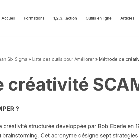
Accueil
Formations
1,2,3…action
Outils en ligne
Articles
Lean Six Sigma
»
Liste des outils pour Améliorer
»
Méthode de créati
 créativité SC
MPER ?
réativité structurée développée par Bob Eberle en 19
u brainstorming. Cet acronyme désigne sept stratégies 