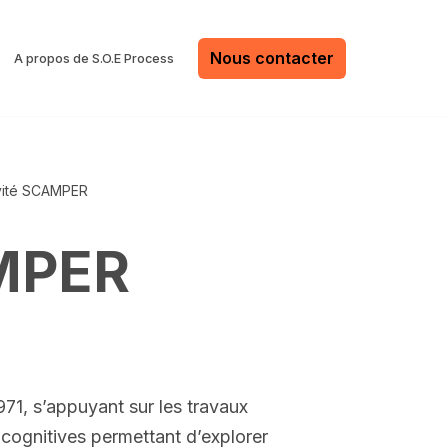
Nous contacter
A propos de S.O.E Process
vité SCAMPER
AMPER
71, s’appuyant sur les travaux
cognitives permettant d’explorer