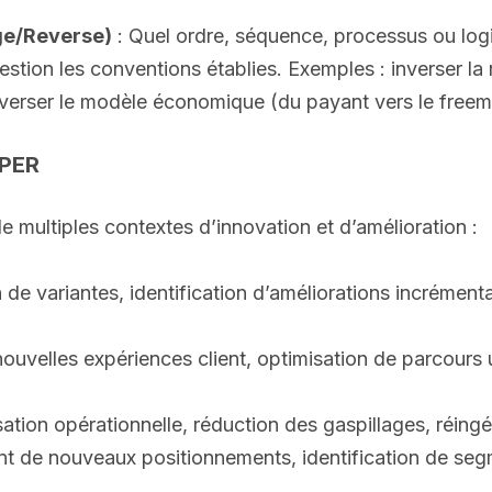
ge/Reverse)
: Quel ordre, séquence, processus ou logi
tion les conventions établies. Exemples : inverser la r
 inverser le modèle économique (du payant vers le free
MPER
ultiples contextes d’innovation et d’amélioration :
 de variantes, identification d’améliorations incrément
uvelles expériences client, optimisation de parcours ut
sation opérationnelle, réduction des gaspillages, réing
t de nouveaux positionnements, identification de seg