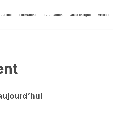
Accueil
Formations
1,2,3…action
Outils en ligne
Articles
ent
 aujourd’hui